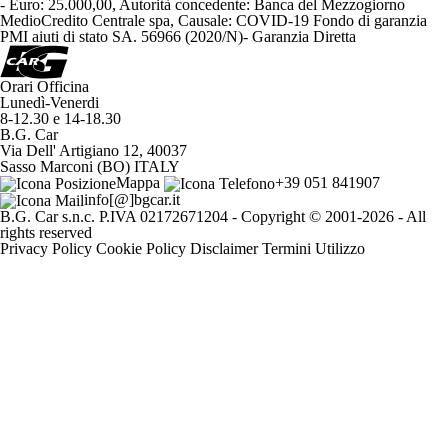
- Euro: 25.000,00, Autorità concedente: Banca del Mezzogiorno
MedioCredito Centrale spa, Causale: COVID-19 Fondo di garanzia
PMI aiuti di stato SA. 56966 (2020/N)- Garanzia Diretta
Orari Officina
Lunedì-Venerdi
8-12.30
e
14-18.30
B.G. Car
Via Dell' Artigiano 12, 40037
Sasso Marconi (BO) ITALY
Mappa
+39 051 841907
info[@]bgcar.it
B.G. Car s.n.c.
P.IVA 02172671204 - Copyright © 2001-2026 - All
rights reserved
Privacy Policy
Cookie Policy
Disclaimer
Termini Utilizzo