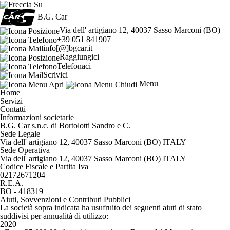
B.G. Car
Via dell' artigiano 12, 40037 Sasso Marconi (BO)
+39 051 841907
info[@]bgcar.it
Raggiungici
Telefonaci
Scrivici
Menu
Home
Servizi
Contatti
Informazioni societarie
B.G. Car s.n.c. di Bortolotti Sandro e C.
Sede Legale
Via dell' artigiano 12, 40037 Sasso Marconi (BO) ITALY
Sede Operativa
Via dell' artigiano 12, 40037 Sasso Marconi (BO) ITALY
Codice Fiscale e Partita Iva
02172671204
R.E.A.
BO - 418319
Aiuti, Sovvenzioni e Contributi Pubblici
La società sopra indicata ha usufruito dei seguenti aiuti di stato
suddivisi per annualità di utilizzo:
2020